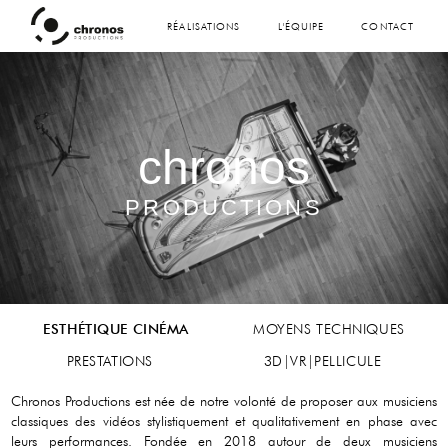
RÉALISATIONS
L'ÉQUIPE
CONTACT
chronos
PRODUCTIONS
ESTHÉTIQUE CINÉMA
MOYENS TECHNIQUES
PRESTATIONS
3D|VR|PELLICULE
Chronos Productions est née de notre volonté de proposer aux musiciens
classiques des vidéos stylistiquement et qualitativement en phase avec
leurs performances. Fondée en 2018 autour de deux musiciens